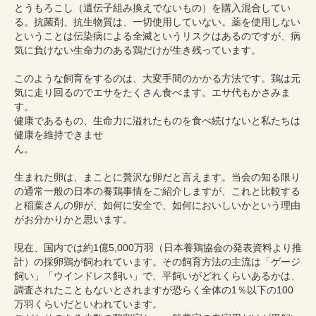
とうもろこし（遺伝子組み換えでないもの）を購入混合してい
る。抗菌剤、抗生物質は、一切使用していない。薬を使用しない
ということは伝染病による全滅というリスクはあるのですが、病
気に負けない生命力のある鶏だけが生き残っています。
このような飼育をするのは、大変手間のかかる方法です。鶏は元
気に走り回るのでエサをたくさん食べます。エサ代もかさみま
す。
健康であるもの、生命力に溢れたものを食べ続けないと私たちは
健康を維持できませ
ん。
生まれた卵は、まことに贅沢な卵だと言えます。当会の知る限り
の通常一般の日本の養鶏事情をご紹介しますが、これと比較する
と稲葉さんの卵が、如何に安全で、如何においしいかという理由
がお分かりかと思います。
現在、国内では約1億5,000万羽（日本養鶏協会の発表資料より推
計）の採卵鶏が飼われています。その飼育方法の主流は「ゲージ
飼い」「ウインドレス飼い」で、平飼いがどれくらいあるかは、
調査されたこともないとされますが恐らく全体の1％以下の100
万羽くらいだといわれています。