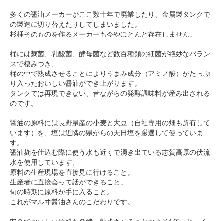
多くの醤油メーカーがここ数十年で廃業したり、金属製タンクで
の製造に切り替えたりしてしまいました。
杉桶そのものを作るメーカーも今やほとんど存在しません。
桶には麹菌、乳酸菌、酵母菌など数百種類の細菌が絶妙なバラン
スで棲みつき、
桶の中で熟成させることによりうまみ成分（アミノ酸）がたっぷ
り入ったおいしい醤油ができ上がります。
タンクでは再現できない、昔ながらの発酵調味料が産み出される
のです。
醤油の原料には長野県産の小麦と大豆（自社専用の畑も所有して
います）を、塩は近隣の県からの天日塩を厳選して使っていま
す。
醤油麹を仕込む際に使う水も近くで湧き出ている志賀高原の伏流
水を使用しています。
原料の生産現場を直接見に行けること。
生産者に直接会って話ができること。
旬の時期に原料が手に入ること。
これがマルヰ醤油さんのこだわりです。