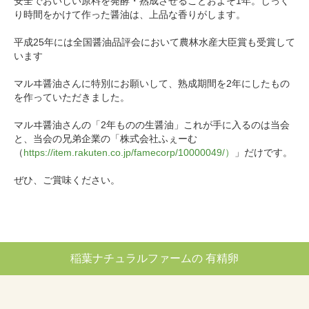
安全でおいしい原料を発酵・熟成させることおよそ1年。じっく
り時間をかけて作った醤油は、上品な香りがします。
平成25年には全国醤油品評会において農林水産大臣賞も受賞して
います
マルヰ醤油さんに特別にお願いして、熟成期間を2年にしたもの
を作っていただきました。
マルヰ醤油さんの「2年ものの生醤油」これが手に入るのは当会
と、当会の兄弟企業の「株式会社ふぇーむ
（
https://item.rakuten.co.jp/famecorp/10000049/）
」だけです。
ぜひ、ご賞味ください。
稲葉ナチュラルファームの 有精卵