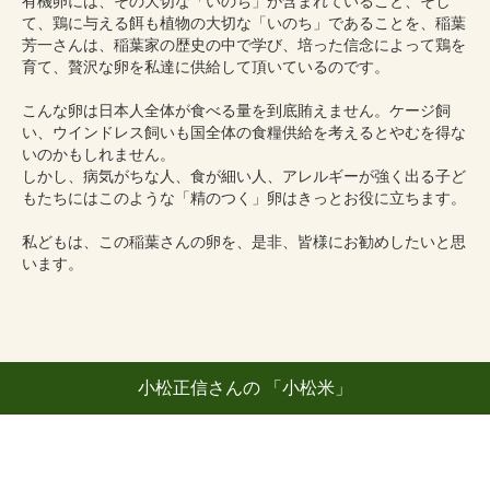
有機卵には、その大切な「いのち」が含まれていること、そし
て、鶏に与える餌も植物の大切な「いのち」であることを、稲葉
芳一さんは、稲葉家の歴史の中で学び、培った信念によって鶏を
育て、贅沢な卵を私達に供給して頂いているのです。
こんな卵は日本人全体が食べる量を到底賄えません。ケージ飼
い、ウインドレス飼いも国全体の食糧供給を考えるとやむを得な
いのかもしれません。
しかし、病気がちな人、食が細い人、アレルギーが強く出る子ど
もたちにはこのような「精のつく」卵はきっとお役に立ちます。
私どもは、この稲葉さんの卵を、是非、皆様にお勧めしたいと思
います。
小松正信さんの 「小松米」