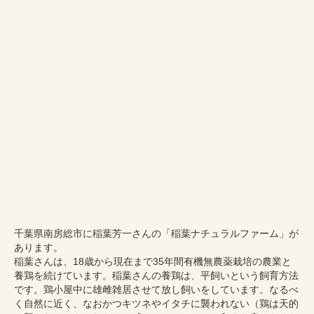
千葉県南房総市に稲葉芳一さんの「稲葉ナチュラルファーム」が
あります。
稲葉さんは、18歳から現在まで35年間有機無農薬栽培の農業と
養鶏を続けています。稲葉さんの養鶏は、平飼いという飼育方法
です。鶏小屋中に雄雌雑居させて放し飼いをしています。なるべ
く自然に近く、なおかつキツネやイタチに襲われない（鶏は天的