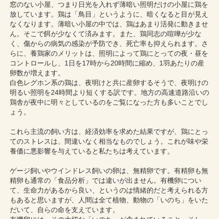
窓のない小屋、つまり日光を入れず薄暗い照明だけの小屋に鶏を
放しています。鶏は「鳥目」というように、暗くなると目が見え
なくなります。薄暗い小屋の中では、鶏はあまり活発に動きませ
ん。そこで餌が少なくて済みます。また、鶏同志の喧嘩が少な
く、傷からの病気の感染が予防でき、死亡率も抑えられます。さ
らに、養鶏家のメリットは、照明によって鶏にとっての夜・昼を
コントロールし、1日を17時から20時間に縮め、1羽あたりの産
卵数が増えます。
白色レグホン系の鶏は、夜明けと共に産卵するそうで、夜明けの
明るい照明を24時間より短くする訳です。地方の高速道路沿いの
鶏舎が夜中に明々としているのをご覧になった方も多いことでし
ょう。
これら主流の飼い方は、経済効率を求めた結果ですが、鶏にとっ
てのストレスは、間違いなく相当なものでしょう。これが味や栄
養価に悪影響を与えていると私たちは考えています。
ゲージ飼いやウインドレス飼いの卵は、無精卵です。有精卵も無
精卵も通常の「食品分析」では違いが出ません。有機卵につい
て、生命力があるから良い、というのは情緒的だと考えられる方
もあると思いますが、人間は全て植物、動物の「いのち」をいた
だいて、自らの命を支えています。