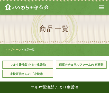
M
EN
U
商品一覧
トップページ
> 商品一覧
マルヰ醤油製 たまり生醤油
稲葉ナチュラルファームの 有精卵
小松正信さんの 「小松米」
マルヰ醤油製 たまり生醤油