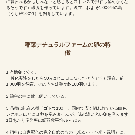
に襲われるかもしれないと感じるとストレスで卵すら産めなくな
るそうです）環境を作っています。現在、およそ1,000羽の鳥
（うち雄100羽）を飼育しています。
稲葉ナチュラルファームの卵の特
徴
1 有機卵である。
（孵化実験をしたら90%はヒヨコになったそうです）現在、約
1,000羽を飼育、そのうち雄鶏が約100羽います。
2 鶏舎の中に放し飼いしている。
3 品種は純在来種「ゴトウ130」。国内で広く飼われている白色
レグホンほどには卵を産みませんが、味の濃い老い卵を産みます
1日あたり産卵率は総羽数平均65～70％
4 飼料は自家配合の完全自給のもの（米ぬか・小米・緑餌）に、