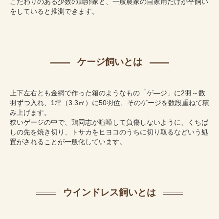
こだわりのある少数の鶏卵家と、一般農家の自家用だけが平飼い
をしていると推測できます。
ケージ飼いとは
上下左右とも金網で作った箱のようなもの「ゲ―ジ」に2羽～数
羽ずつ入れ、1坪（3.3㎡）に50羽位、そのゲージを数段重ねて積
み上げます。
狭いゲージの中で、鶏同志が喧嘩して負傷しないように、くちば
しの先を焼き切り、トサカをヒヨコのうちに切り取るなどいう処
置がされることが一般化しています。
ウインドレス飼いとは